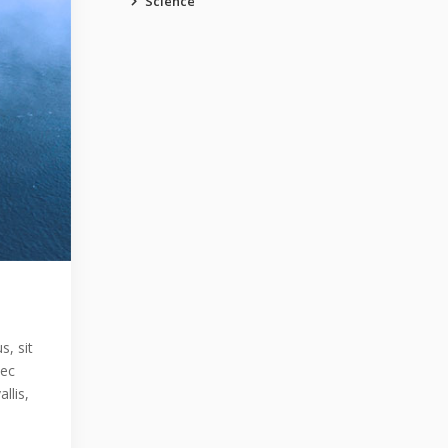
Science
s, sit
nec
llis,