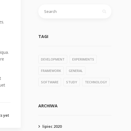
Szukaj:
es.
TAGI
iqua.
ure
DEVELOPMENT
EXPERIMENTS
FRAMEWORK
GENERAL
t
SOFTWARE
STUDY
TECHNOLOGY
uet
ARCHIWA
s yet
lipiec 2020