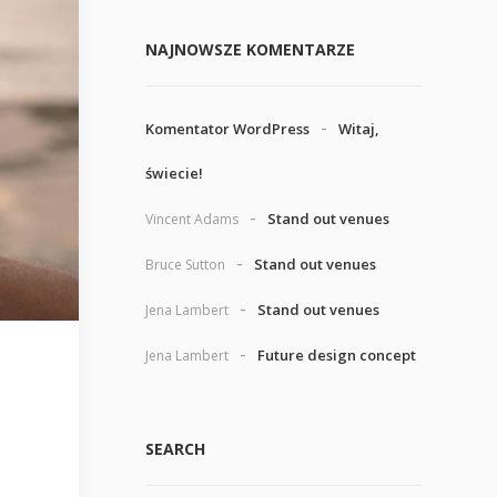
NAJNOWSZE KOMENTARZE
Komentator WordPress
Witaj,
świecie!
Stand out venues
Vincent Adams
Stand out venues
Bruce Sutton
Stand out venues
Jena Lambert
Future design concept
Jena Lambert
SEARCH