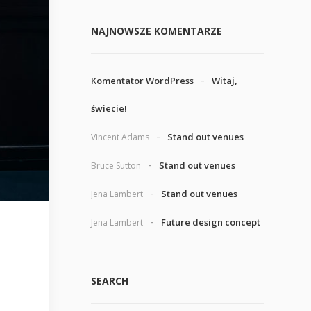
NAJNOWSZE KOMENTARZE
Komentator WordPress
Witaj,
świecie!
Stand out venues
Vincent Adams
Stand out venues
Bruce Sutton
Stand out venues
Jena Lambert
Future design concept
Jena Lambert
SEARCH