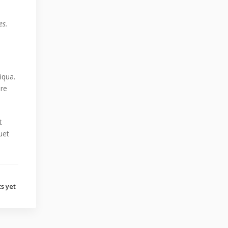
es.
iqua.
ure
t
uet
s yet