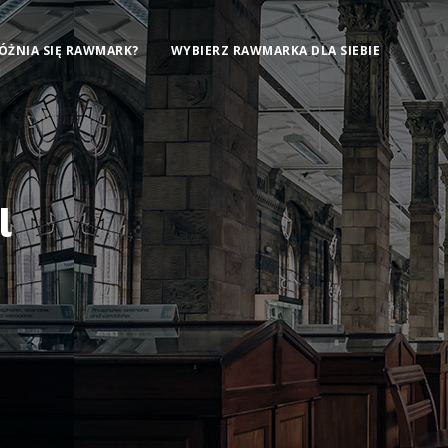
ÓŻNIA SIĘ RAWMARK?
WYBIERZ RAWMARKA DLA SIEBIE
l