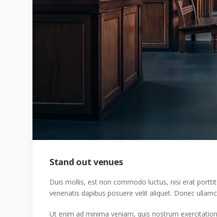
Stand out venues
Duis mollis, est non commodo luctus, nisi erat porttito
venenatis dapibus posuere velit aliquet. Donec ullamco
Ut enim ad minima veniam, quis nostrum exercitatione