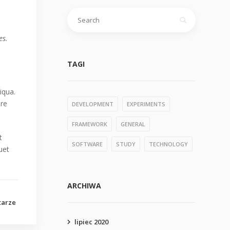
Szukaj:
es.
TAGI
iqua.
ure
DEVELOPMENT
EXPERIMENTS
FRAMEWORK
GENERAL
t
SOFTWARE
STUDY
TECHNOLOGY
uet
ARCHIWA
tarze
lipiec 2020