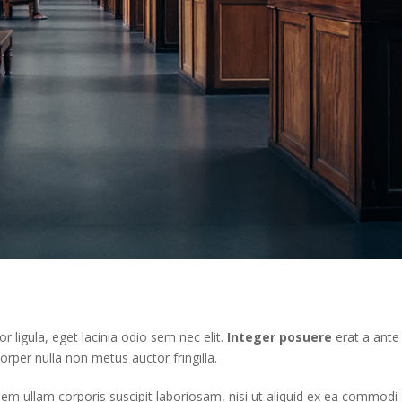
r ligula, eget lacinia odio sem nec elit.
Integer posuere
erat a ante
rper nulla non metus auctor fringilla.
m ullam corporis suscipit laboriosam, nisi ut aliquid ex ea commodi