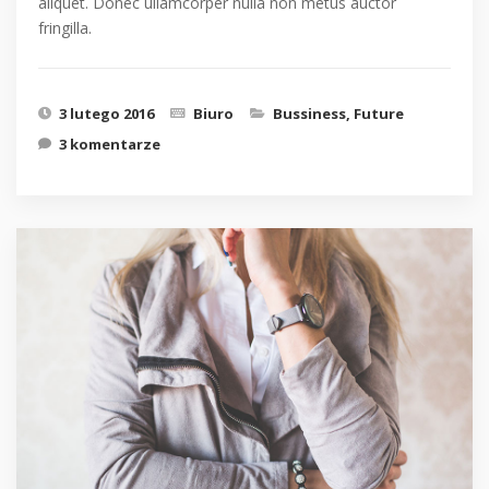
aliquet. Donec ullamcorper nulla non metus auctor
fringilla.
3 lutego 2016
Biuro
Bussiness
,
Future
3 komentarze